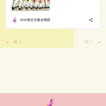
«
前へ
次へ
»